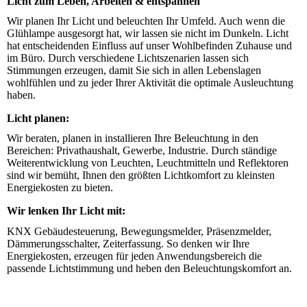
Licht zum Leben, Arbeiten & entspannen
Wir planen Ihr Licht und beleuchten Ihr Umfeld. Auch wenn die
Glühlampe ausgesorgt hat, wir las­sen sie nicht im Dunkeln. Licht
hat ent­scheiden­den Einfluss auf unser Wohlbefinden Zuhause und
im Büro. Durch verschiedene Lichtszenarien lassen sich
Stimmungen erzeugen, damit Sie sich in allen Lebens­­lagen
wohlfühlen und zu jeder Ihrer Aktivität die optimale Ausleuchtung
haben.
Licht planen:
Wir beraten, planen in installieren Ihre Beleuchtung in den
Bereichen: Privathaushalt, Gewerbe, Indus­trie. Durch ständige
Weiterentwicklung von Leuch­ten, Leuchtmitteln und Reflektoren
sind wir be­müht, Ihnen den größten Lichtkomfort zu kleinsten
Energie­kosten zu bieten.
Wir lenken Ihr Licht mit:
KNX Gebäudesteuerung, Bewegungsmelder, Präsenzmelder,
Dämmerungsschalter, Zeiterfassung. So denken wir Ihre
Energiekosten, erzeugen für jeden Anwendungsbereich die
passende Lichtstimmung und heben den Beleuchtungskomfort an.